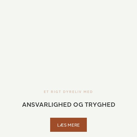
ET RIGT DYRELIV MED
ANSVARLIGHED OG TRYGHED
LÆS MERE