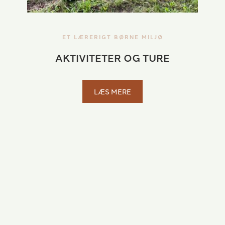
ET LÆRERIGT BØRNE MILJØ
AKTIVITETER OG TURE
LÆS MERE