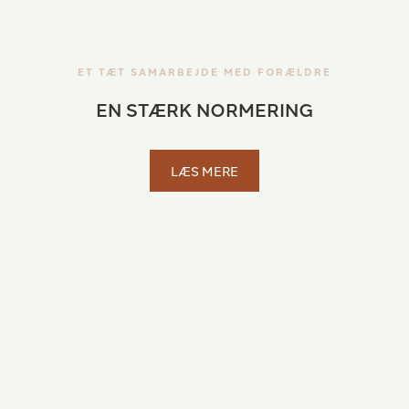
ET TÆT SAMARBEJDE MED FORÆLDRE
EN STÆRK NORMERING
LÆS MERE