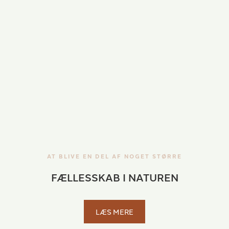
AT BLIVE EN DEL AF NOGET STØRRE
FÆLLESSKAB I NATUREN
LÆS MERE